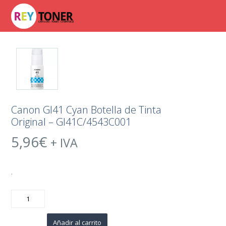
Canon GI41 Cyan Botella de Tinta
Original – GI41C/4543C001
5,96
€
+ IVA
.
Canon
GI41
Cyan
Botella
de
Añadir al carrito