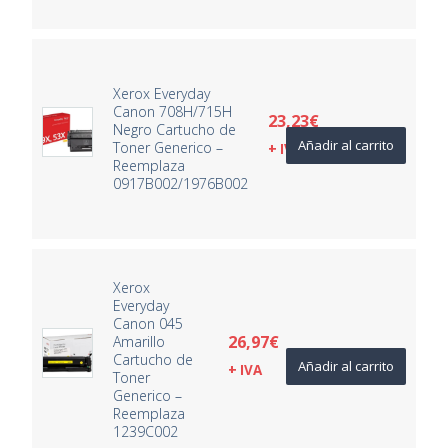
Xerox Everyday
Canon 708H/715H
23,23
€
Negro Cartucho de
Añadir al carrito
Toner Generico –
+ IVA
Reemplaza
0917B002/1976B002
Xerox
Everyday
Canon 045
26,97
€
Amarillo
Cartucho de
Añadir al carrito
+ IVA
Toner
Generico –
Reemplaza
1239C002