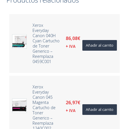
Xerox
Everyday
Canon 040H
86,08
€
Cyan Cartucho
Añadir al carrito
de Toner
+ IVA
Generico –
Reemplaza
0459C001
Xerox
Everyday
Canon 045
26,97
€
Magenta
Cartucho de
Añadir al carrito
+ IVA
Toner
Generico –
Reemplaza
1240C002