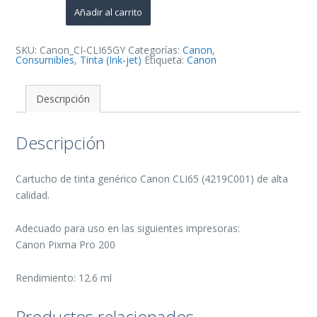
de
Añadir al carrito
Tinta
Generico
-
Reemplaza
SKU:
Canon_CI-CLI65GY
Categorías:
Canon
,
4219C001
Consumibles
,
Tinta (Ink-jet)
Etiqueta:
Canon
cantidad
Descripción
Descripción
Cartucho de tinta genérico Canon CLI65 (4219C001) de alta
calidad.
Adecuado para uso en las siguientes impresoras:
Canon Pixma Pro 200
Rendimiento: 12.6 ml
Productos relacionados