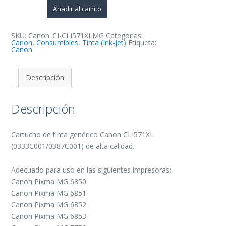
de
Añadir al carrito
Tinta
Generico
-
Reemplaza
SKU:
Canon_CI-CLI571XLMG
Categorías:
0333C001/0387C001
Canon
,
Consumibles
,
Tinta (Ink-jet)
Etiqueta:
cantidad
Canon
Descripción
Descripción
Cartucho de tinta genérico Canon CLI571XL
(0333C001/0387C001) de alta calidad.
Adecuado para uso en las siguientes impresoras:
Canon Pixma MG 6850
Canon Pixma MG 6851
Canon Pixma MG 6852
Canon Pixma MG 6853