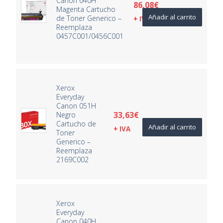
Canon 040H
86,08
€
Magenta Cartucho
Añadir al carrito
de Toner Generico –
+ IVA
Reemplaza
0457C001/0456C001
Xerox
Everyday
Canon 051H
33,63
€
Negro
Cartucho de
Añadir al carrito
+ IVA
Toner
Generico –
Reemplaza
2169C002
Xerox
Everyday
Canon 040H