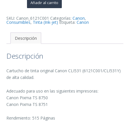
de
Añadir al carrito
Tinta
Original
-
6121C001/CLI531Y
SKU:
Canon_6121C001
Categorías:
Canon
,
cantidad
Consumibles
,
Tinta (Ink-jet)
Etiqueta:
Canon
Descripción
Descripción
Cartucho de tinta original Canon CLI531 (6121C001/CLI531Y)
de alta calidad.
Adecuado para uso en las siguientes impresoras:
Canon Pixma TS 8750
Canon Pixma TS 8751
Rendimiento: 515 Páginas