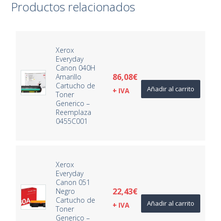
Productos relacionados
Xerox
Everyday
Canon 040H
86,08
€
Amarillo
Cartucho de
Añadir al carrito
+ IVA
Toner
Generico –
Reemplaza
0455C001
Xerox
Everyday
Canon 051
22,43
€
Negro
Cartucho de
Añadir al carrito
+ IVA
Toner
Generico –