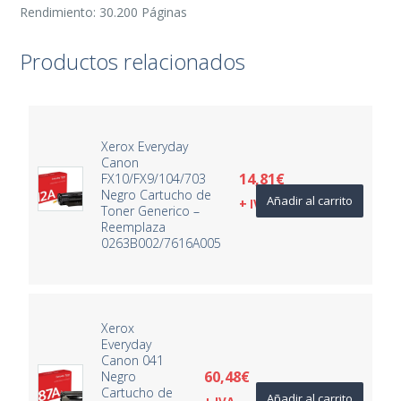
Rendimiento: 30.200 Páginas
Productos relacionados
Xerox Everyday
Canon
14,81
€
FX10/FX9/104/703
Negro Cartucho de
Añadir al carrito
+ IVA
Toner Generico –
Reemplaza
0263B002/7616A005
Xerox
Everyday
Canon 041
60,48
€
Negro
Cartucho de
Añadir al carrito