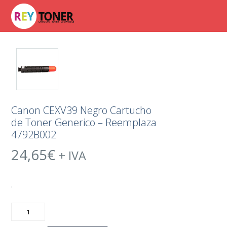
Canon CEXV39 Negro Cartucho
de Toner Generico – Reemplaza
4792B002
24,65
€
+ IVA
.
Canon
CEXV39
Negro
Cartucho