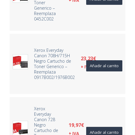
+ IVA
Toner
Generico –
Reemplaza
0452C002
Xerox Everyday
Canon 708H/715H
23,23
€
Negro Cartucho de
Añadir al carrito
Toner Generico –
+ IVA
Reemplaza
0917B002/1976B002
Xerox
Everyday
Canon 728
19,97
€
Negro
Cartucho de
Añadir al carrito
+ IVA