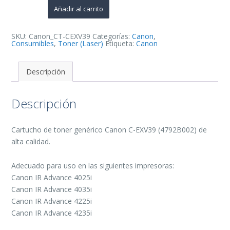
de
Añadir al carrito
Toner
Generico
-
Reemplaza
SKU:
Canon_CT-CEXV39
Categorías:
Canon
,
4792B002
Consumibles
,
Toner (Laser)
Etiqueta:
Canon
cantidad
Descripción
Descripción
Cartucho de toner genérico Canon C-EXV39 (4792B002) de
alta calidad.
Adecuado para uso en las siguientes impresoras:
Canon IR Advance 4025i
Canon IR Advance 4035i
Canon IR Advance 4225i
Canon IR Advance 4235i