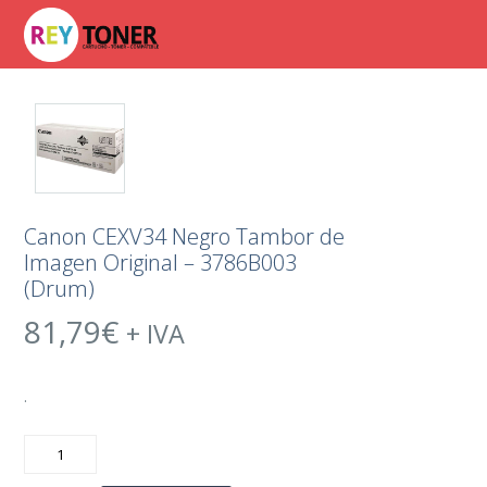
Canon CEXV34 Negro Tambor de
Imagen Original – 3786B003
(Drum)
81,79
€
+ IVA
.
Canon
CEXV34
Negro
Tambor