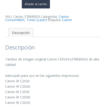
de
Añadir al carrito
Imagen
Original
-
3786B003
SKU:
Canon_3786B003
Categorías:
Canon
,
(Drum)
Consumibles
,
Toner (Laser)
Etiqueta:
Canon
cantidad
Descripción
Descripción
Tambor de imagen original Canon CEXV34 (3786B003) de alta
calidad.
Adecuado para uso en las siguientes impresoras:
Canon IR C2020
Canon IR C2020i
Canon IR C2030
Canon IR C2030i
Canon IR C2025i