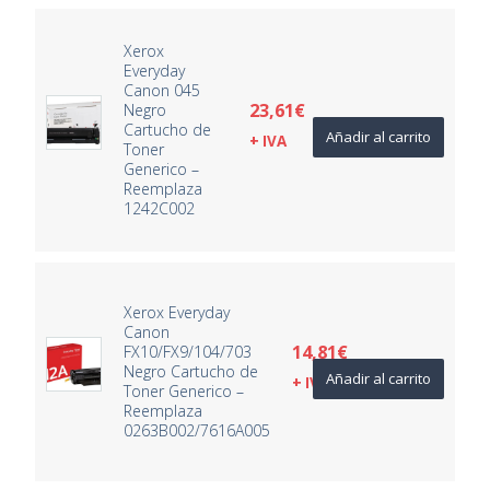
Xerox
Everyday
Canon 045
23,61
€
Negro
Cartucho de
Añadir al carrito
+ IVA
Toner
Generico –
Reemplaza
1242C002
Xerox Everyday
Canon
14,81
€
FX10/FX9/104/703
Negro Cartucho de
Añadir al carrito
+ IVA
Toner Generico –
Reemplaza
0263B002/7616A005