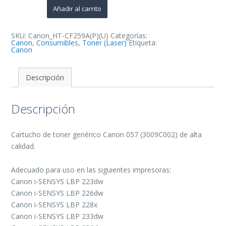
de
Añadir al carrito
Toner
Generico
-
Reemplaza
SKU:
Canon_HT-CF259A(P)(U)
Categorías:
3009C002
Canon
,
Consumibles
,
Toner (Laser)
Etiqueta:
cantidad
Canon
Descripción
Descripción
Cartucho de toner genérico Canon 057 (3009C002) de alta
calidad.
Adecuado para uso en las siguientes impresoras:
Canon i-SENSYS LBP 223dw
Canon i-SENSYS LBP 226dw
Canon i-SENSYS LBP 228x
Canon i-SENSYS LBP 233dw