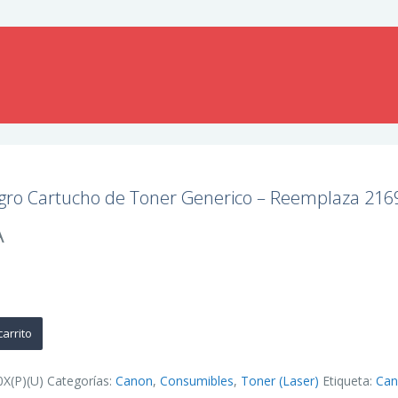
ro Cartucho de Toner Generico – Reemplaza 21
A
carrito
X(P)(U)
Categorías:
Canon
,
Consumibles
,
Toner (Laser)
Etiqueta:
Ca