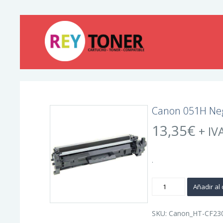
Canon 051H Neg
13,35
€
+ IV
.
Canon
Añadir al 
051H
Negro
Cartucho
de
SKU:
Canon_HT-CF230
Toner
Generico