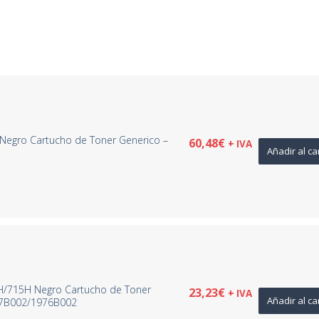
Negro Cartucho de Toner Generico –
60,48
€
+ IVA
Añadir al ca
H/715H Negro Cartucho de Toner
23,23
€
+ IVA
Añadir al ca
17B002/1976B002