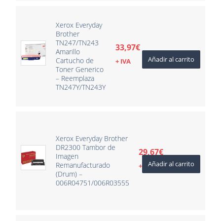
Xerox Everyday
Brother
TN247/TN243
33,97
€
Amarillo
Añadir al carrito
Cartucho de
+ IVA
Toner Generico
– Reemplaza
TN247Y/TN243Y
Xerox Everyday Brother
DR2300 Tambor de
29,67
€
Imagen
Añadir al carrito
Remanufacturado
+ IVA
(Drum) –
006R04751/006R03555