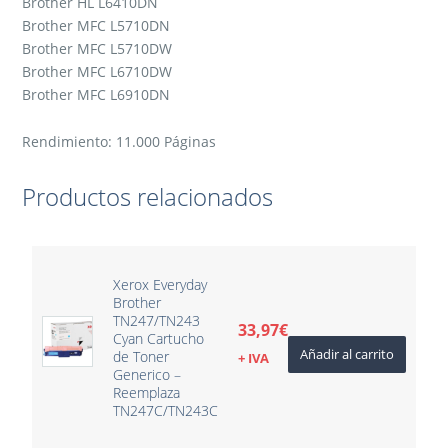
Brother HL L6410DN
Brother MFC L5710DN
Brother MFC L5710DW
Brother MFC L6710DW
Brother MFC L6910DN
Rendimiento: 11.000 Páginas
Productos relacionados
Xerox Everyday
Brother
TN247/TN243
33,97
€
Cyan Cartucho
Añadir al carrito
de Toner
+ IVA
Generico –
Reemplaza
TN247C/TN243C