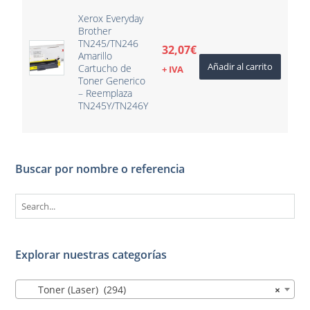
Xerox Everyday
Brother
TN245/TN246
32,07
€
Amarillo
Añadir al carrito
Cartucho de
+ IVA
Toner Generico
– Reemplaza
TN245Y/TN246Y
Buscar por nombre o referencia
Explorar nuestras categorías
Toner (Laser) (294)
×