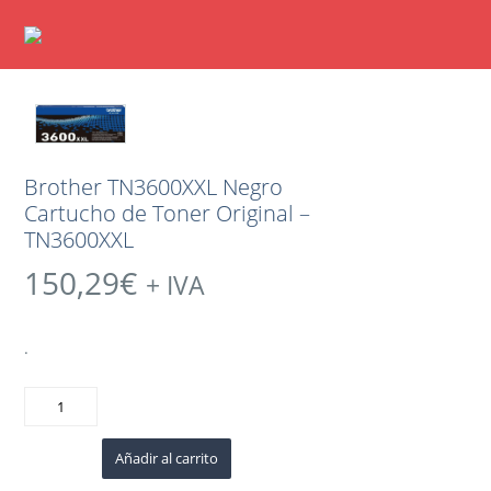
Brother TN3600XXL Negro
Cartucho de Toner Original –
TN3600XXL
150,29
€
+ IVA
.
Brother
TN3600XXL
Negro
Cartucho
de
Añadir al carrito
Toner
Original