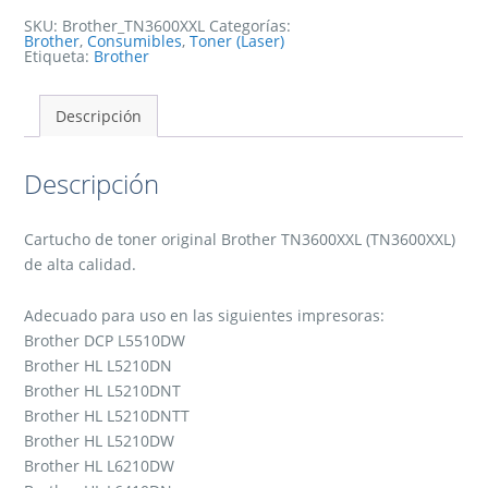
-
TN3600XXL
SKU:
Brother_TN3600XXL
Categorías:
cantidad
Brother
,
Consumibles
,
Toner (Laser)
Etiqueta:
Brother
Descripción
Descripción
Cartucho de toner original Brother TN3600XXL (TN3600XXL)
de alta calidad.
Adecuado para uso en las siguientes impresoras:
Brother DCP L5510DW
Brother HL L5210DN
Brother HL L5210DNT
Brother HL L5210DNTT
Brother HL L5210DW
Brother HL L6210DW