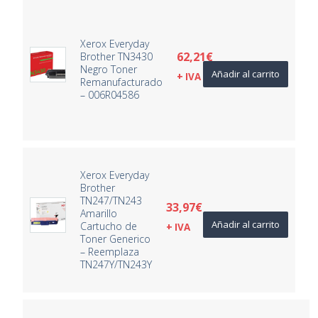
Xerox Everyday
62,21
€
Brother TN3430
Negro Toner
Añadir al carrito
+ IVA
Remanufacturado
– 006R04586
Xerox Everyday
Brother
TN247/TN243
33,97
€
Amarillo
Añadir al carrito
Cartucho de
+ IVA
Toner Generico
– Reemplaza
TN247Y/TN243Y