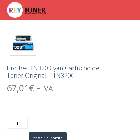
Brother TN320 Cyan Cartucho de
Toner Original – TN320C
67,01
€
+ IVA
.
Brother
TN320
Cyan
Cartucho
de
Añadir al carrito