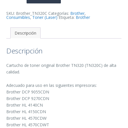
Toner
Original
-
TN320C
SKU:
Brother_TN320C
Categorías:
Brother
,
cantidad
Consumibles
,
Toner (Laser)
Etiqueta:
Brother
Descripción
Descripción
Cartucho de toner original Brother TN320 (TN320C) de alta
calidad.
Adecuado para uso en las siguientes impresoras:
Brother DCP 9055CDN
Brother DCP 9270CDN
Brother HL 4140CN
Brother HL 4150CDN
Brother HL 4570CDW
Brother HL 4570CDWT