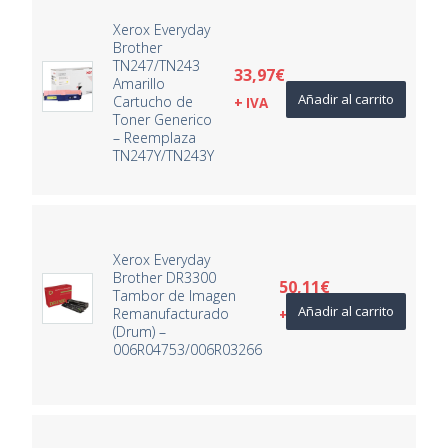
Xerox Everyday
Brother
TN247/TN243
33,97
€
Amarillo
Añadir al carrito
Cartucho de
+ IVA
Toner Generico
– Reemplaza
TN247Y/TN243Y
Xerox Everyday
Brother DR3300
50,11
€
Tambor de Imagen
Añadir al carrito
Remanufacturado
+ IVA
(Drum) –
006R04753/006R03266