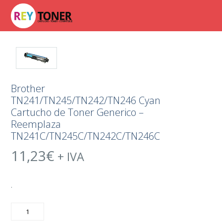
Brother
TN241/TN245/TN242/TN246 Cyan
Cartucho de Toner Generico –
Reemplaza
TN241C/TN245C/TN242C/TN246C
11,23
€
+ IVA
.
Brother
TN241/TN245/TN242/TN246
Cyan