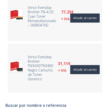
Xerox Everyday
77,25
€
Brother TN-423C
Cyan Toner
Añadir al carrito
+ IVA
Remanufacturado
– 006R04760
Xerox Everyday
Brother
31,11
€
TN3430/TN3480
Añadir al carrito
Negro Cartucho
+ IVA
de Toner
Generico
Buscar por nombre o referencia