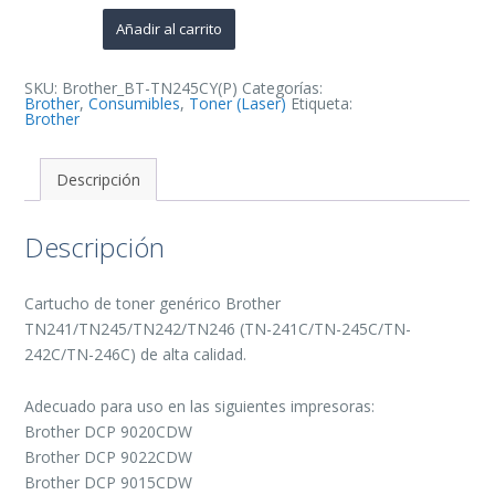
Cartucho
de
Añadir al carrito
Toner
Generico
-
Reemplaza
SKU:
Brother_BT-TN245CY(P)
Categorías:
TN241C/TN245C/TN242C/TN246C
Brother
,
Consumibles
,
Toner (Laser)
Etiqueta:
cantidad
Brother
Descripción
Descripción
Cartucho de toner genérico Brother
TN241/TN245/TN242/TN246 (TN-241C/TN-245C/TN-
242C/TN-246C) de alta calidad.
Adecuado para uso en las siguientes impresoras:
Brother DCP 9020CDW
Brother DCP 9022CDW
Brother DCP 9015CDW