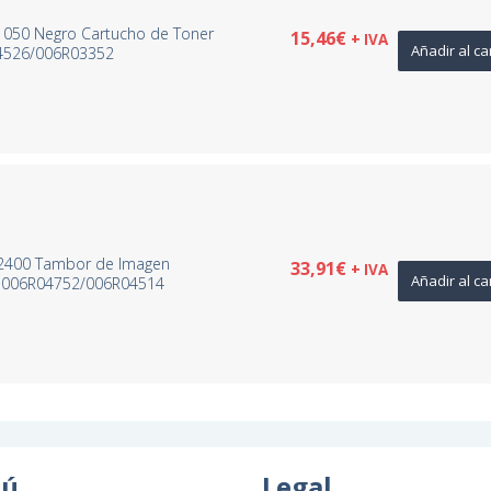
1050 Negro Cartucho de Toner
15,46
€
+ IVA
Añadir al ca
4526/006R03352
R2400 Tambor de Imagen
33,91
€
+ IVA
Añadir al ca
– 006R04752/006R04514
ú
Legal