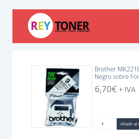
Brother MK221BZ
Negro sobre Fo
6,70
€
+ IVA
.
Brother
Añadir al 
MK221BZ
Cinta
No
Laminada