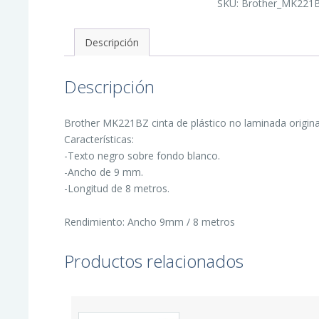
SKU:
Brother_MK221
Original
de
Etiquetas
-
Descripción
Texto
Negro
sobre
Fondo
Descripción
Blanco
-
Ancho
9mm
Brother MK221BZ cinta de plástico no laminada original
x
8
Características:
metros
-Texto negro sobre fondo blanco.
cantidad
-Ancho de 9 mm.
-Longitud de 8 metros.
Rendimiento: Ancho 9mm / 8 metros
Productos relacionados