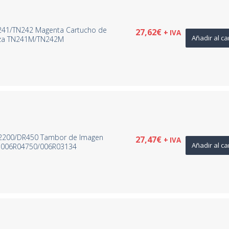
N241/TN242 Magenta Cartucho de
27,62
€
+ IVA
Añadir al ca
aza TN241M/TN242M
R2200/DR450 Tambor de Imagen
27,47
€
+ IVA
Añadir al ca
– 006R04750/006R03134