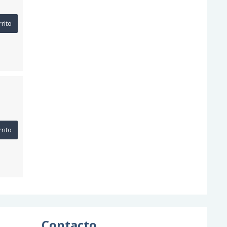
rrito
rrito
Contacto