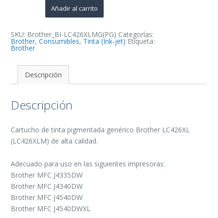
de
Añadir al carrito
Tinta
Pigmentada
Generico
-
SKU:
Brother_BI-LC426XLMG(PG)
Categorías:
Reemplaza
Brother
,
Consumibles
,
Tinta (Ink-jet)
Etiqueta:
LC426XLM
Brother
cantidad
Descripción
Descripción
Cartucho de tinta pigmentada genérico Brother LC426XL
(LC426XLM) de alta calidad.
Adecuado para uso en las siguientes impresoras:
Brother MFC J4335DW
Brother MFC J4340DW
Brother MFC J4540DW
Brother MFC J4540DWXL