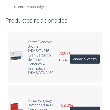
Rendimiento: 5.000 Páginas
Productos relacionados
Xerox Everyday
Brother
TN245/TN246
32,07
€
Cyan Cartucho
Añadir al carrito
de Toner
+ IVA
Generico –
Reemplaza
TN245C/TN246C
Xerox Everyday
62,21
€
Brother TN3430
Negro Toner