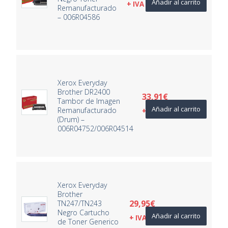
Añadir al carrito
+ IVA
Remanufacturado
– 006R04586
Xerox Everyday
Brother DR2400
33,91
€
Tambor de Imagen
Añadir al carrito
Remanufacturado
+ IVA
(Drum) –
006R04752/006R04514
Xerox Everyday
Brother
29,95
€
TN247/TN243
Negro Cartucho
Añadir al carrito
+ IVA
de Toner Generico