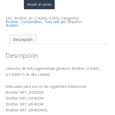
de
Añadir al carrito
Tinta
Pigmentada
Generico
-
SKU:
Brother_BI-LC426XLYL(PG)
Categorías:
Reemplaza
Brother
,
Consumibles
,
Tinta (Ink-jet)
Etiqueta:
LC426XLY
Brother
cantidad
Descripción
Descripción
Cartucho de tinta pigmentada genérico Brother LC426XL
(LC426XLY) de alta calidad.
Adecuado para uso en las siguientes impresoras:
Brother MFC J4335DW
Brother MFC J4340DW
Brother MFC J4540DW
Brother MFC J4540DWXL