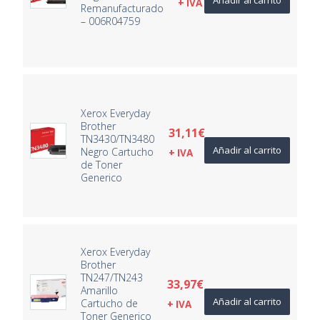
+ IVA
Remanufacturado
– 006R04759
Xerox Everyday
Brother
31,11
€
TN3430/TN3480
Añadir al carrito
Negro Cartucho
+ IVA
de Toner
Generico
Xerox Everyday
Brother
TN247/TN243
33,97
€
Amarillo
Añadir al carrito
Cartucho de
+ IVA
Toner Generico