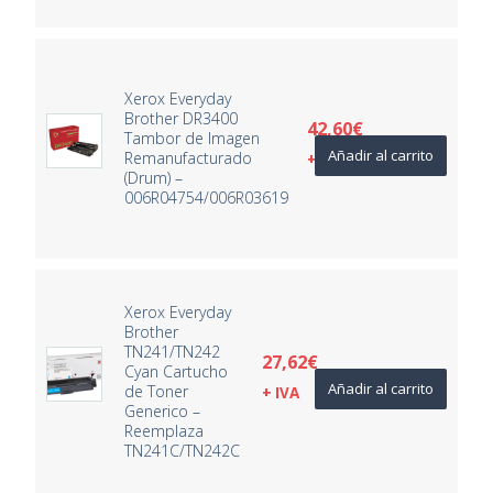
Xerox Everyday
Brother DR3400
42,60
€
Tambor de Imagen
Añadir al carrito
Remanufacturado
+ IVA
(Drum) –
006R04754/006R03619
Xerox Everyday
Brother
TN241/TN242
27,62
€
Cyan Cartucho
Añadir al carrito
de Toner
+ IVA
Generico –
Reemplaza
TN241C/TN242C