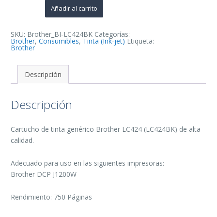
de
Añadir al carrito
Tinta
Generico
-
Reemplaza
SKU:
Brother_BI-LC424BK
Categorías:
LC424BK
Brother
,
Consumibles
,
Tinta (Ink-jet)
Etiqueta:
cantidad
Brother
Descripción
Descripción
Cartucho de tinta genérico Brother LC424 (LC424BK) de alta
calidad.
Adecuado para uso en las siguientes impresoras:
Brother DCP J1200W
Rendimiento: 750 Páginas