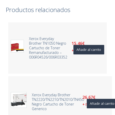
Productos relacionados
Xerox Everyday
15,46
€
Brother TN1050 Negro
Cartucho de Toner
Añadir al carrito
+ IVA
Remanufacturado –
006R04526/006R03352
Xerox Everyday Brother
26,67
€
TN2220/TN2210/TN2010/TN450
Añadir al carrito
Negro Cartucho de Toner
+ IVA
Generico