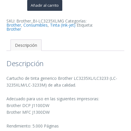
Cartucho
de
Añadir al carrito
Tinta
Generico
-
Reemplaza
SKU:
Brother_BI-LC3235XLMG
Categorías:
LC3235XLM/LC3233M
Brother
,
Consumibles
,
Tinta (Ink-jet)
Etiqueta:
cantidad
Brother
Descripción
Descripción
Cartucho de tinta generico Brother LC3235XL/LC3233 (LC-
3235XLM/LC-3233M) de alta calidad.
Adecuado para uso en las siguientes impresoras:
Brother DCP J1100DW
Brother MFC J1300DW
Rendimiento: 5.000 Páginas