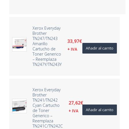
Xerox Everyday
Brother
TN247/TN243
33,97
€
Amarillo
Añadir al carrito
Cartucho de
+ IVA
Toner Generico
– Reemplaza
TN247Y/TN243Y
Xerox Everyday
Brother
TN241/TN242
27,62
€
Cyan Cartucho
Añadir al carrito
de Toner
+ IVA
Generico –
Reemplaza
TN241C/TN242C