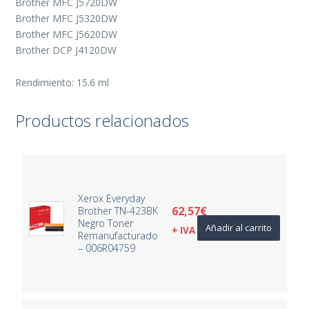
Brother MFC J5720DW
Brother MFC J5320DW
Brother MFC J5620DW
Brother DCP J4120DW
Rendimiento: 15.6 ml
Productos relacionados
Xerox Everyday
62,57
€
Brother TN-423BK
Negro Toner
Añadir al carrito
+ IVA
Remanufacturado
– 006R04759