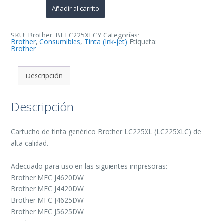
de
Añadir al carrito
Tinta
Generico
-
Reemplaza
SKU:
Brother_BI-LC225XLCY
Categorías:
LC225XLC
Brother
,
Consumibles
,
Tinta (Ink-jet)
Etiqueta:
cantidad
Brother
Descripción
Descripción
Cartucho de tinta genérico Brother LC225XL (LC225XLC) de
alta calidad.
Adecuado para uso en las siguientes impresoras:
Brother MFC J4620DW
Brother MFC J4420DW
Brother MFC J4625DW
Brother MFC J5625DW