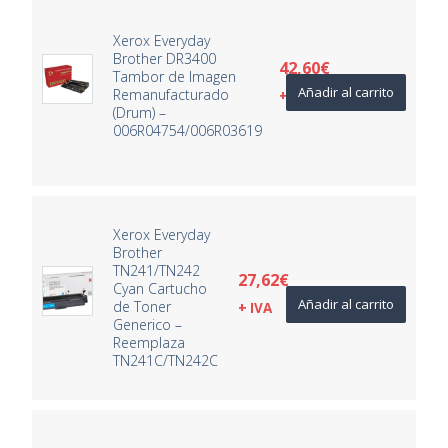
Xerox Everyday
Brother DR3400
42,60
€
Tambor de Imagen
Añadir al carrito
Remanufacturado
+ IVA
(Drum) –
006R04754/006R03619
Xerox Everyday
Brother
TN241/TN242
27,62
€
Cyan Cartucho
Añadir al carrito
de Toner
+ IVA
Generico –
Reemplaza
TN241C/TN242C