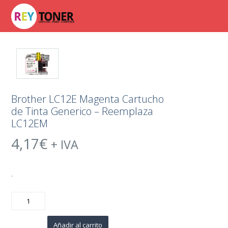
Brother LC12E Magenta Cartucho
de Tinta Generico – Reemplaza
LC12EM
4,17
€
+ IVA
.
Brother
LC12E
Magenta
Cartucho
de
Añadir al carrito