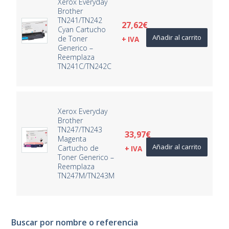
Xerox Everyday
Brother
TN241/TN242
27,62
€
Cyan Cartucho
Añadir al carrito
de Toner
+ IVA
Generico –
Reemplaza
TN241C/TN242C
Xerox Everyday
Brother
TN247/TN243
33,97
€
Magenta
Añadir al carrito
Cartucho de
+ IVA
Toner Generico –
Reemplaza
TN247M/TN243M
Buscar por nombre o referencia