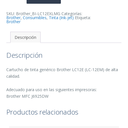
Tinta
Generico
-
Reemplaza
SKU:
Brother_BI-LC12EXLMG
Categorías:
LC12EM
Brother
,
Consumibles
,
Tinta (Ink-jet)
Etiqueta:
cantidad
Brother
Descripción
Descripción
Cartucho de tinta genérico Brother LC12E (LC-12EM) de alta
calidad.
Adecuado para uso en las siguientes impresoras:
Brother MFC J6925DW
Productos relacionados