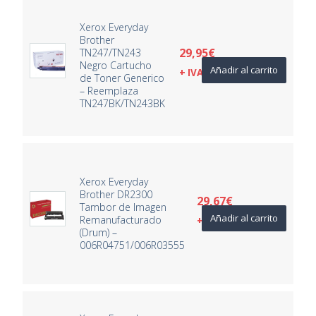
Xerox Everyday
Brother
29,95
€
TN247/TN243
Negro Cartucho
Añadir al carrito
+ IVA
de Toner Generico
– Reemplaza
TN247BK/TN243BK
Xerox Everyday
Brother DR2300
29,67
€
Tambor de Imagen
Añadir al carrito
Remanufacturado
+ IVA
(Drum) –
006R04751/006R03555