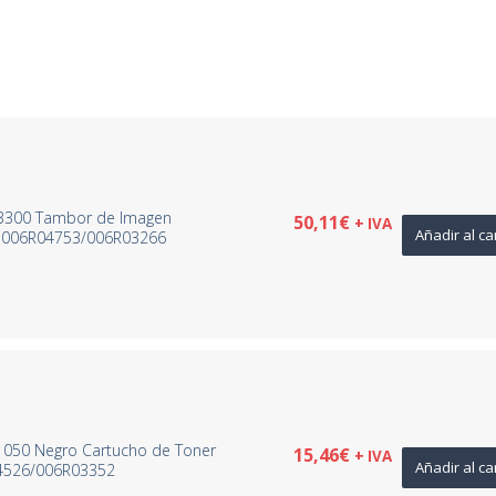
R3300 Tambor de Imagen
50,11
€
+ IVA
Añadir al ca
– 006R04753/006R03266
1050 Negro Cartucho de Toner
15,46
€
+ IVA
Añadir al ca
4526/006R03352