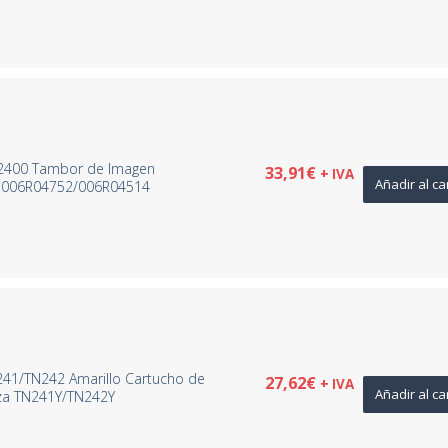
R2400 Tambor de Imagen
33,91
€
+ IVA
Añadir al ca
– 006R04752/006R04514
241/TN242 Amarillo Cartucho de
27,62
€
+ IVA
Añadir al ca
za TN241Y/TN242Y