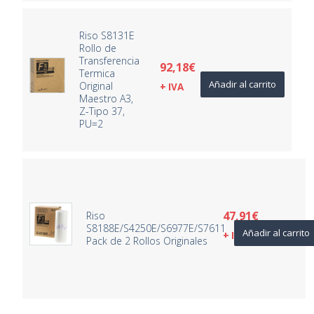
Riso S8131E
Rollo de
Transferencia
92,18
€
Termica
Añadir al carrito
Original
+ IVA
Maestro A3,
Z-Tipo 37,
PU=2
47,91
€
Riso
S8188E/S4250E/S6977E/S7611
Añadir al carrito
+ IVA
Pack de 2 Rollos Originales