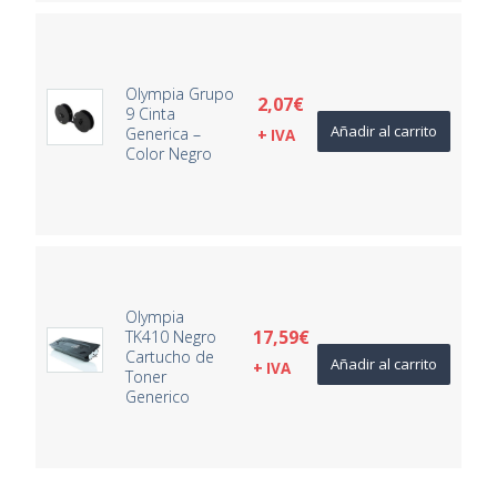
Olympia Grupo
2,07
€
9 Cinta
Añadir al carrito
Generica –
+ IVA
Color Negro
Olympia
17,59
€
TK410 Negro
Cartucho de
Añadir al carrito
+ IVA
Toner
Generico