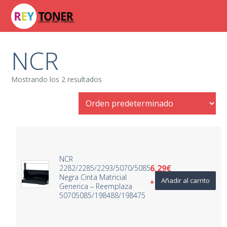
NCR
Mostrando los 2 resultados
NCR
6,29
€
2282/2285/2293/5070/5085
Negra Cinta Matricial
Añadir al carrito
+ IVA
Generica – Reemplaza
50705085/198488/198475