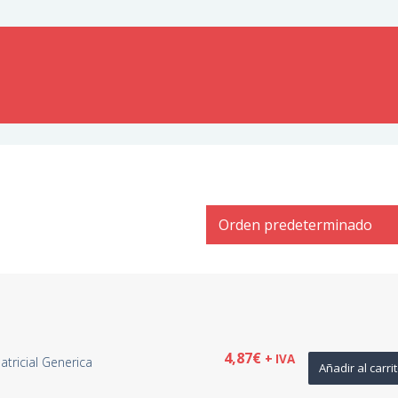
4,87
€
+ IVA
atricial Generica
Añadir al carri