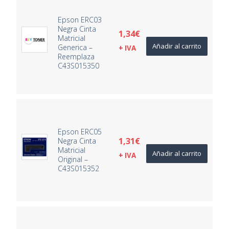
Epson ERC03
Negra Cinta
1,34
€
Matricial
Añadir al carrito
Generica –
+ IVA
Reemplaza
C43S015350
Epson ERC05
1,31
€
Negra Cinta
Matricial
Añadir al carrito
+ IVA
Original –
C43S015352