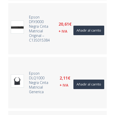
Epson
DFX9000
20,61
€
Negra Cinta
Añadir al carrito
Matricial
+ IVA
Original –
C13S015384
Epson
2,11
€
DLQ1000
Negra Cinta
Añadir al carrito
+ IVA
Matricial
Generica