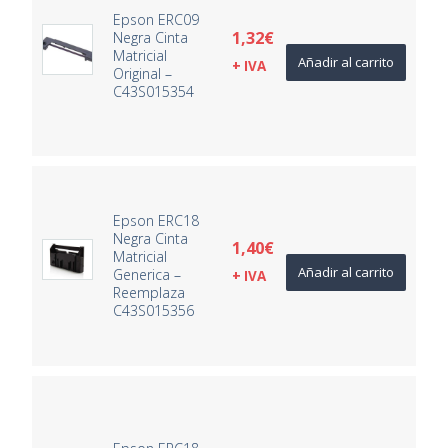
Epson ERC09
1,32
€
Negra Cinta
Matricial
Añadir al carrito
+ IVA
Original –
C43S015354
Epson ERC18
Negra Cinta
1,40
€
Matricial
Añadir al carrito
Generica –
+ IVA
Reemplaza
C43S015356