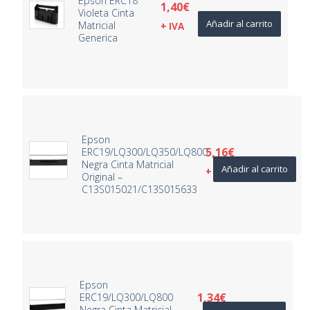
Epson ERC18
1,40
€
Violeta Cinta
Añadir al carrito
Matricial
+ IVA
Generica
Epson
5,16
€
ERC19/LQ300/LQ350/LQ800
Negra Cinta Matricial
Añadir al carrito
+ IVA
Original –
C13S015021/C13S015633
Epson
1,34
€
ERC19/LQ300/LQ800
Negra Cinta Matricial