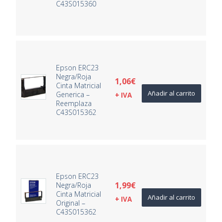
C43S015360
Epson ERC23
Negra/Roja
1,06
€
Cinta Matricial
Añadir al carrito
Generica –
+ IVA
Reemplaza
C43S015362
Epson ERC23
1,99
€
Negra/Roja
Cinta Matricial
Añadir al carrito
+ IVA
Original –
C43S015362