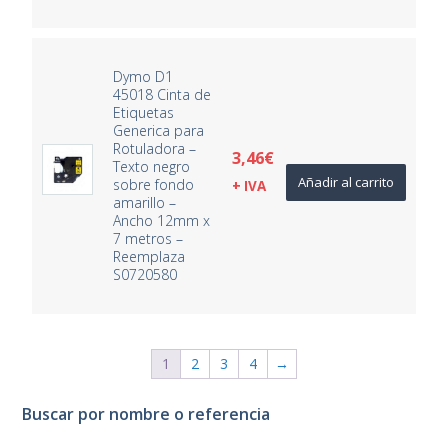
Dymo D1
45018 Cinta de
Etiquetas
Generica para
Rotuladora –
3,46
€
Texto negro
Añadir al carrito
sobre fondo
+ IVA
amarillo –
Ancho 12mm x
7 metros –
Reemplaza
S0720580
1
2
3
4
→
Buscar por nombre o referencia