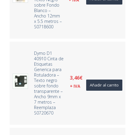
+ IVA
sobre Fondo
Blanco –
Ancho 12mm
x 5.5 metros –
S0718600
Dymo D1
40910 Cinta de
Etiquetas
Generica para
Rotuladora –
3,46
€
Texto negro
Añadir al carrito
sobre fondo
+ IVA
transparente –
Ancho 9mm x
7 metros –
Reemplaza
S0720670