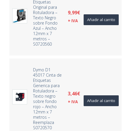
Etiquetas
Original para
9,99
€
Rotuladora –
Texto Negro
Añadir al carrito
+ IVA
sobre Fondo
Azul – Ancho
12mm x 7
metros –
S0720560
Dymo D1
45017 Cinta de
Etiquetas
Generica para
Rotuladora –
3,46
€
Texto negro
Añadir al carrito
sobre fondo
+ IVA
rojo – Ancho
12mm x 7
metros –
Reemplaza
S0720570