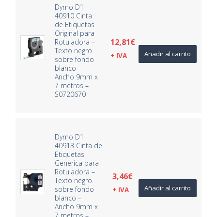
Dymo D1
40910 Cinta
de Etiquetas
Original para
12,81
€
Rotuladora –
Texto negro
Añadir al carrito
+ IVA
sobre fondo
blanco –
Ancho 9mm x
7 metros –
S0720670
Dymo D1
40913 Cinta de
Etiquetas
Generica para
Rotuladora –
3,46
€
Texto negro
Añadir al carrito
sobre fondo
+ IVA
blanco –
Ancho 9mm x
7 metros –